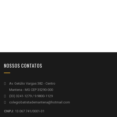
NOSSOS CONTATOS
Av. Getúlio Vargas 382 - Centro
Mantena - MG CEP 35290-000
(33) 3241-1279 / 9.9800-1129
colegiobatistademantena@hotmail.com
CNPJ:
13.067.741/0001-31